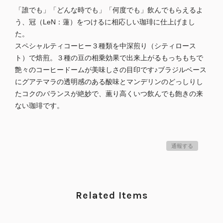
「誰でも」「どんな時でも」「何度でも」飲んでもらえるよ
う、冠（LeN：蓮）をつけるに相応しい珈琲に仕上げまし
た。
スペシャルティコーヒー３種類を中深煎り（シティロース
ト）で焙煎。３種の豆の相乗効果で出来上がるもっちもちで
艶々のコーヒードームが美味しさの目印です♪ブラジルベース
にグアテマラの透明感のある酸味とマンデリンのどっしりし
たコクのバランスが絶妙で、薫り高くいつ飲んでも飽きの来
ない珈琲です。
通報する
Related Items