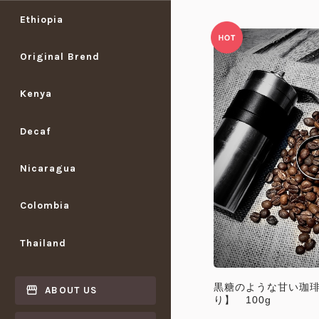
Ethiopia
Original Brend
Kenya
Decaf
Nicaragua
Colombia
Thailand
黒糖のような甘い珈
ABOUT US
り】 100g